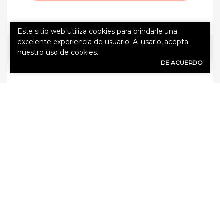
Este sitio web utiliza cookies para brindarle una
excelente experiencia de usuario. Al usarlo, acepta
nuestro uso de cookies.
DE ACUERDO
FORMULARIO DE COTIZACIÓN RÁPIDA
Nombre
(Obligatorio)
Apellido
(Obligatorio)
Correo electrónico
(Obligatorio)